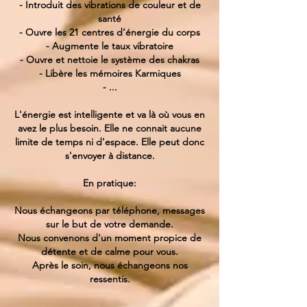
- Introduit des vibrations de couleur et de
santé
- Ouvre les 21 centres d’énergie du corps
- Augmente le taux vibratoire
- Ouvre et nettoie le système des chakras
- Libère les mémoires Karmiques
- ...
L'énergie est intelligente et va là où vous en
avez le plus besoin. Elle ne connait aucune
limite de temps ni d'espace. Elle peut donc
s'envoyer à distance.
En pratique:
Nous échangeons par téléphone, messages
sur le but de votre demande.
Nous convenons d'un moment propice de
détente et de calme pour vous.
Après le soin, nous échangeons nos
ressentis.