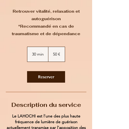
Retrouver vitalité, relaxation et
autoguérison
*Recommandé en cas de
traumatisme et de dépendance
50
euros
30 min
3
50 €
0
m
i
n
Reserver
Description du service
Le LAHOCHI est l’une des plus haute
fréquence de lumière de guérison
actuellement transmise par l’apposition des