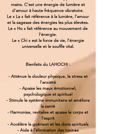
mains. C’est une énergie de lumière et
d’amour à haute fréquence vibratoire.
Le « La » fait référence à la lumière, l’amour
et la sagesse des énergies les plus élevées.
Le « Ho » fait référence au mouvement de
l’énergie.
Le « Chi » est la force de vie, l’énergie
universelle et le souffle vital.
Bienfaits du LAHOCHI :
- Atténue la douleur physique, le stress et
l'anxiété
- Apaise les maux émotionnel,
psychologique et spirituel
- Stimule le système immunitaire et améliore
la santé
- Harmonise, revitalise et apaise le corps et
l'esprit
- Accélère la guérison et les dons spirituels
- Aide à l’élimination des toxines