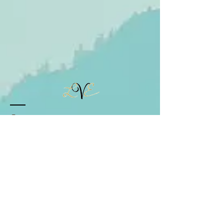
Contact
Chemin de la secrée
7060 Horrues / Soignies
Tél :
+32 (0)493 64 10 01
lenergievitale.v@gmail.com